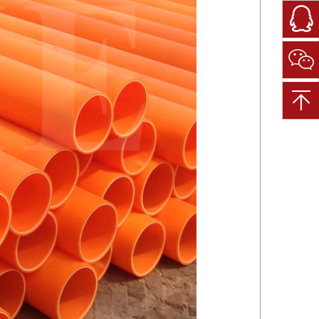
微
信
扫
一
扫
关
注
我
们