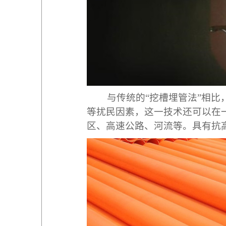
与传统的“挖槽埋管法”相比
等扰
民因素，这一技术还
可以在
区、高速公路、河流
等。
具有抗