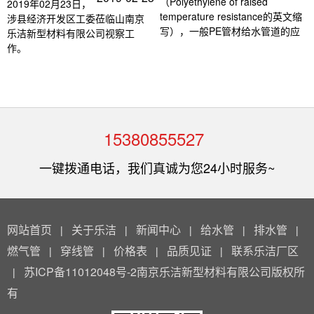
（Polyethylene of raised
2019年02月23日，
temperature resistance的英文缩
涉县经济开发区工委莅临山南京
写），一般PE管材给水管道的应
乐洁新型材料有限公司视察工
作。
15380855527
一键拨通电话，我们真诚为您24小时服务~
网站首页
关于乐洁
新闻中心
给水管
排水管
|
|
|
|
|
燃气管
穿线管
价格表
品质见证
联系乐洁厂区
|
|
|
|
苏ICP备11012048号-2南京乐洁新型材料有限公司版权所
|
有