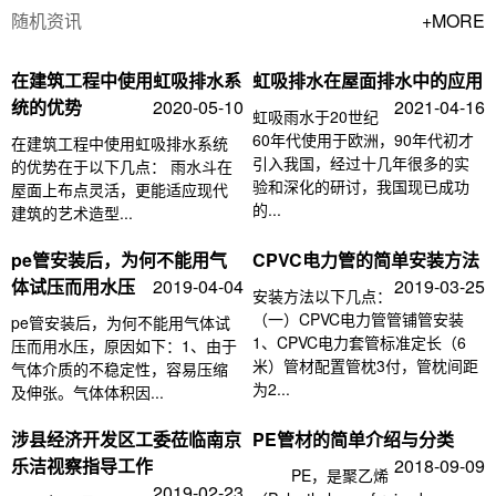
随机资讯
+MORE
在建筑工程中使用虹吸排水系
虹吸排水在屋面排水中的应用
统的优势
2020-05-10
2021-04-16
虹吸雨水于20世纪
60年代使用于欧洲，90年代初才
在建筑工程中使用虹吸排水系统
引入我国，经过十几年很多的实
的优势在于以下几点： 雨水斗在
验和深化的研讨，我国现已成功
屋面上布点灵活，更能适应现代
的...
建筑的艺术造型...
pe管安装后，为何不能用气
CPVC电力管的简单安装方法
体试压而用水压
2019-04-04
2019-03-25
安装方法以下几点：
（一）CPVC电力管管铺管安装
pe管安装后，为何不能用气体试
1、CPVC电力套管标准定长（6
压而用水压，原因如下：1、由于
米）管材配置管枕3付，管枕间距
气体介质的不稳定性，容易压缩
为2...
及伸张。气体体积因...
涉县经济开发区工委莅临南京
PE管材的简单介绍与分类
乐洁视察指导工作
2018-09-09
PE，是聚乙烯
2019-02-23