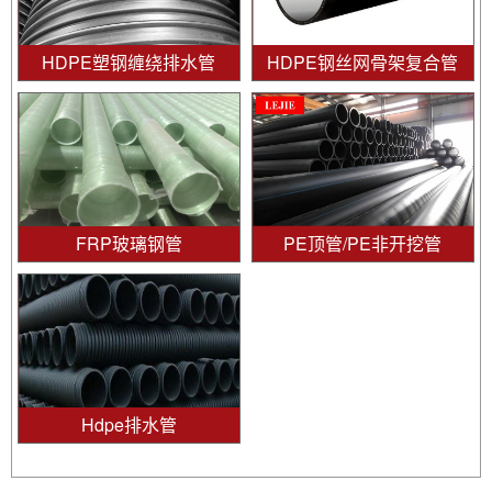
HDPE塑钢缠绕排水管
HDPE钢丝网骨架复合管
FRP玻璃钢管
PE顶管/PE非开挖管
Hdpe排水管