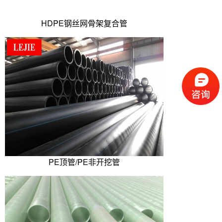
HDPE钢丝网骨架复合管
PE顶管/PE非开挖管