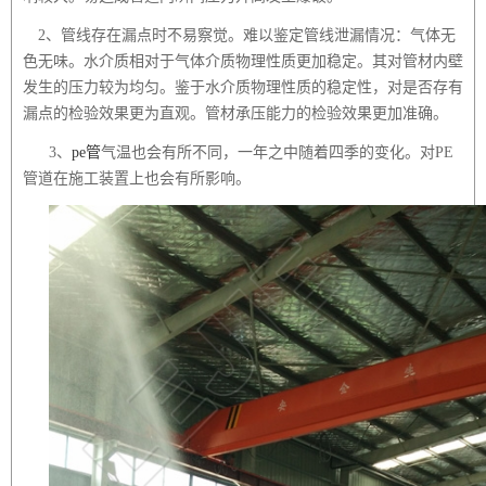
2、管线存在漏点时不易察觉。难以鉴定管线泄漏情况：气体无
色无味。水介质相对于气体介质物理性质更加稳定。其对管材内壁
发生的压力较为均匀。鉴于水介质物理性质的稳定性，对是否存有
漏点的检验效果更为直观。管材承压能力的检验效果更加准确。
3、
pe管
气温也会有所不同，一年之中随着四季的变化。对PE
管道在施工装置上也会有所影响。