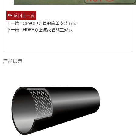
返回上一页
上一篇 : CPVC电力管的简单安装方法
下一篇 : HDPE双壁波纹管施工规范
产品展示